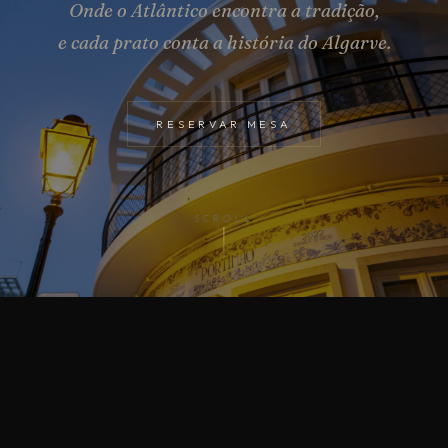
Onde o
Atlântico
encontra a tradição,
e cada prato conta a história do
Algarve
.
RESERVAR MESA
SCROLL
ES DE FADO, FLAMENCO E AL-GHARB
DESDE POR
✦
RESERVAR MESA