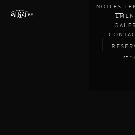
NOITES TE
EMEN
GALE
CONTA
RESER
PT
·
E