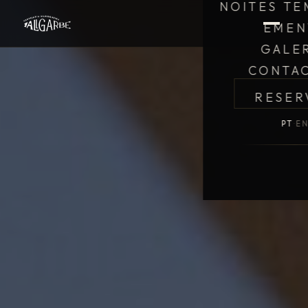
NOITES TE
EMEN
GALE
CONTA
RESER
PT
·
E